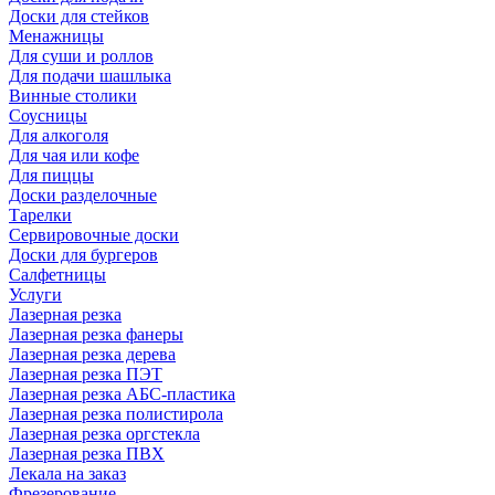
Доски для стейков
Менажницы
Для суши и роллов
Для подачи шашлыка
Винные столики
Соусницы
Для алкоголя
Для чая или кофе
Для пиццы
Доски разделочные
Тарелки
Сервировочные доски
Доски для бургеров
Салфетницы
Услуги
Лазерная резка
Лазерная резка фанеры
Лазерная резка дерева
Лазерная резка ПЭТ
Лазерная резка АБС-пластика
Лазерная резка полистирола
Лазерная резка оргстекла
Лазерная резка ПВХ
Лекала на заказ
Фрезерование