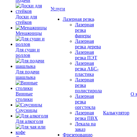
подачи
Услуги
Доски для
Лазерная резка
стейков
Лазерная
резка
Менажницы
фанеры
Лазерная
резка дерева
Для суши и
Лазерная
роллов
резка ПЭТ
Лазерная
резка АБС-
Для подачи
пластика
шашлыка
Лазерная
резка
полистирола
Винные
О 
Лазерная
столики
резка
оргстекла
Соусницы
Лазерная
Калькулятор
резка ПВХ
Для алкоголя
Лекала на
заказ
Фрезерование