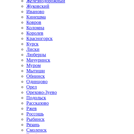
Железнодорожный
Жуковский
Иваново
Кинешма
Ковров
Коломна
Королев
Красногорск
Курск
Лиски
Люберцы
Мичуринск
Муром
Мытищи
Обнинск
Одинцово
Орел
Орехово-Зуево
Подольск
Рассказово
Ржев
Россошь
Рыбинск
Рязань
Смоленск