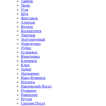
Тамбов
Тверь
Тула
Шуя
Ярославль
Алексин
Видное
Воскресенск
Дмитров
Долгопрудный
Домодедово
Дубна
Егорьевск
Ивантеевка
Климовск
Клин
Лобня
Лыткарино
Наро-Фоминск
Ногинск
Павловский Посад
Пушкино
Раменское
Реутов
Сергиев Посад