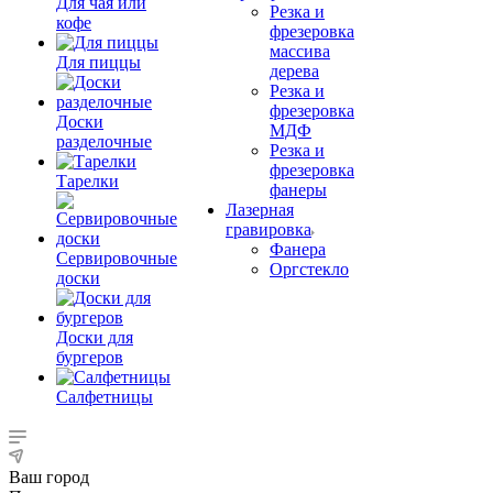
Для чая или
Резка и
кофе
фрезеровка
массива
Для пиццы
дерева
Резка и
фрезеровка
Доски
МДФ
разделочные
Резка и
фрезеровка
Тарелки
фанеры
Лазерная
гравировка
Фанера
Сервировочные
Орг­стек­ло
доски
Доски для
бургеров
Салфетницы
Ваш город