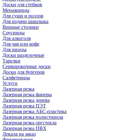
Доски для стейков
Менажницы
Для суши и роллов
Для подачи шашлыка
Винные столики
Соусницы
Для алкоголя
Для чая или кофе
Для пиццы
Доски разделочные
Тарелки
Сервировочные доски
Доски для бургеров
Салфетницы
Услуги
Лазерная резка
Лазерная резка фанеры
Лазерная резка дерева
Лазерная резка ПЭТ
Лазерная резка АБС-пластика
Лазерная резка полистирола
Лазерная резка оргстекла
Лазерная резка ПВХ
Лекала на заказ
Фрезерование