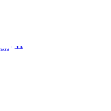
+ ЕЩЕ
такты