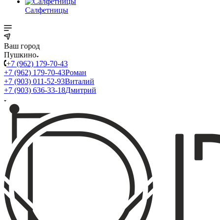
Салфетницы
Ваш город
Пушкино
+7 (962) 179-70-43
+7 (962) 179-70-43
Роман
+7 (903) 011-52-93
Виталий
+7 (903) 636-33-18
Дмитрий