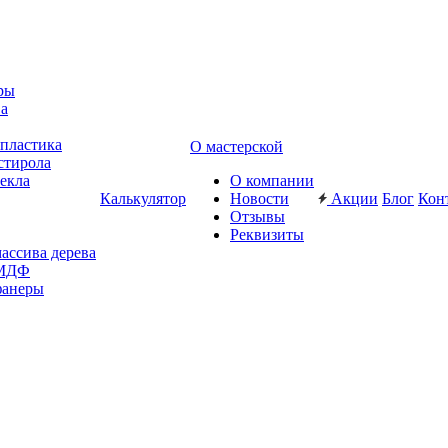
ры
ва
-пластика
О мастерской
стирола
текла
О компании
Калькулятор
Новости
Акции
Блог
Кон
Отзывы
Реквизиты
массива дерева
 МДФ
фанеры