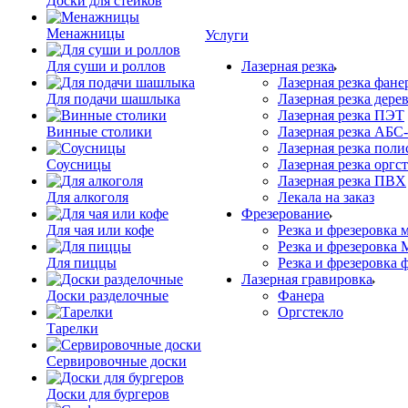
Доски для стейков
Менажницы
Услуги
Для суши и роллов
Лазерная резка
Лазерная резка фане
Для подачи шашлыка
Лазерная резка дере
Лазерная резка ПЭТ
Винные столики
Лазерная резка АБС
Лазерная резка поли
Соусницы
Лазерная резка оргс
Лазерная резка ПВХ
Для алкоголя
Лекала на заказ
Фрезерование
Для чая или кофе
Резка и фрезеровка 
Резка и фрезеровка
Для пиццы
Резка и фрезеровка 
Лазерная гравировка
Доски разделочные
Фанера
Орг­стек­ло
Тарелки
Сервировочные доски
Доски для бургеров